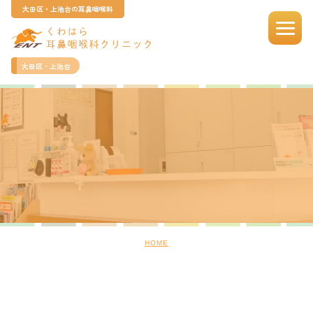
大田区・上池台の耳鼻咽喉科
大田区・上池台
HOME