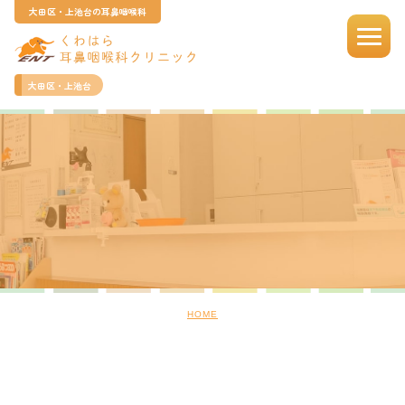
大田区・上池台の耳鼻咽喉科
大田区・上池台
HOME